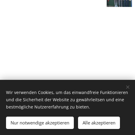
Wir verwenden Cookies, um das einwandfreie Funktionieren
und die Sicherheit der Website zu gewährleitsen und eine
bestmögliche Nutzererfahrung zu bieten.
Schützenverein Elmenhorst
Nur notwendige akzeptieren
Alle akzeptieren
Powered by
Webnode
Cookies