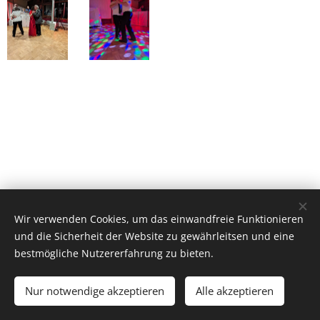
Wir verwenden Cookies, um das einwandfreie Funktionieren
und die Sicherheit der Website zu gewährleitsen und eine
bestmögliche Nutzererfahrung zu bieten.
Schützenverein Elmenhorst
Nur notwendige akzeptieren
Alle akzeptieren
Powered by
Webnode
Cookies